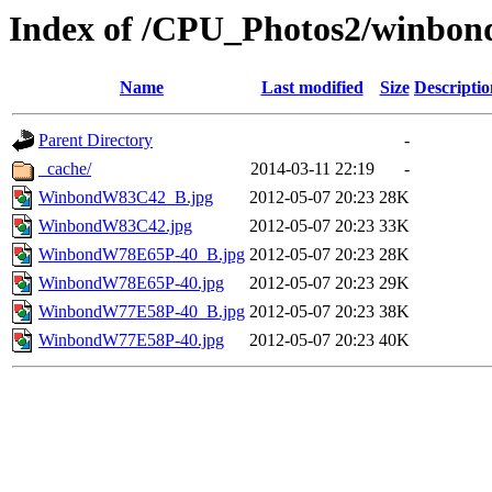
Index of /CPU_Photos2/winbon
Name
Last modified
Size
Descriptio
Parent Directory
-
_cache/
2014-03-11 22:19
-
WinbondW83C42_B.jpg
2012-05-07 20:23
28K
WinbondW83C42.jpg
2012-05-07 20:23
33K
WinbondW78E65P-40_B.jpg
2012-05-07 20:23
28K
WinbondW78E65P-40.jpg
2012-05-07 20:23
29K
WinbondW77E58P-40_B.jpg
2012-05-07 20:23
38K
WinbondW77E58P-40.jpg
2012-05-07 20:23
40K