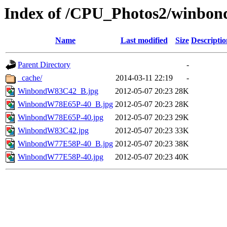
Index of /CPU_Photos2/winbon
Name
Last modified
Size
Descriptio
Parent Directory
-
_cache/
2014-03-11 22:19
-
WinbondW83C42_B.jpg
2012-05-07 20:23
28K
WinbondW78E65P-40_B.jpg
2012-05-07 20:23
28K
WinbondW78E65P-40.jpg
2012-05-07 20:23
29K
WinbondW83C42.jpg
2012-05-07 20:23
33K
WinbondW77E58P-40_B.jpg
2012-05-07 20:23
38K
WinbondW77E58P-40.jpg
2012-05-07 20:23
40K