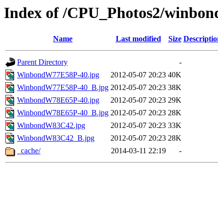
Index of /CPU_Photos2/winbon
Name
Last modified
Size
Descriptio
Parent Directory
-
WinbondW77E58P-40.jpg
2012-05-07 20:23
40K
WinbondW77E58P-40_B.jpg
2012-05-07 20:23
38K
WinbondW78E65P-40.jpg
2012-05-07 20:23
29K
WinbondW78E65P-40_B.jpg
2012-05-07 20:23
28K
WinbondW83C42.jpg
2012-05-07 20:23
33K
WinbondW83C42_B.jpg
2012-05-07 20:23
28K
_cache/
2014-03-11 22:19
-