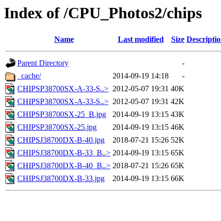
Index of /CPU_Photos2/chips
Name
Last modified
Size
Descripti
Parent Directory
-
_cache/
2014-09-19 14:18
-
CHIPSP38700SX-A-33-S..>
2012-05-07 19:31
40K
CHIPSP38700SX-A-33-S..>
2012-05-07 19:31
42K
CHIPSP38700SX-25_B.jpg
2014-09-19 13:15
43K
CHIPSP38700SX-25.jpg
2014-09-19 13:15
46K
CHIPSJ38700DX-B-40.jpg
2018-07-21 15:26
52K
CHIPSJ38700DX-B-33_B..>
2014-09-19 13:15
65K
CHIPSJ38700DX-B-40_B..>
2018-07-21 15:26
65K
CHIPSJ38700DX-B-33.jpg
2014-09-19 13:15
66K