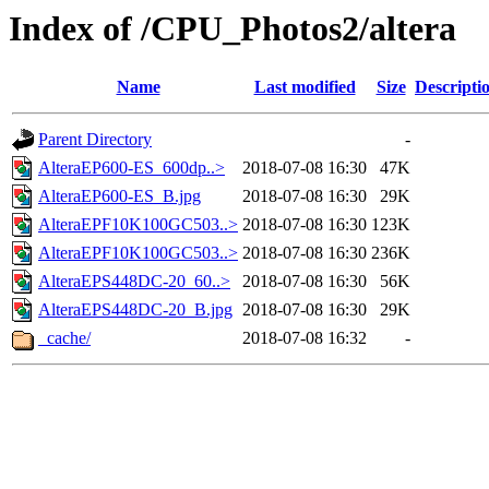
Index of /CPU_Photos2/altera
Name
Last modified
Size
Descripti
Parent Directory
-
AlteraEP600-ES_600dp..>
2018-07-08 16:30
47K
AlteraEP600-ES_B.jpg
2018-07-08 16:30
29K
AlteraEPF10K100GC503..>
2018-07-08 16:30
123K
AlteraEPF10K100GC503..>
2018-07-08 16:30
236K
AlteraEPS448DC-20_60..>
2018-07-08 16:30
56K
AlteraEPS448DC-20_B.jpg
2018-07-08 16:30
29K
_cache/
2018-07-08 16:32
-